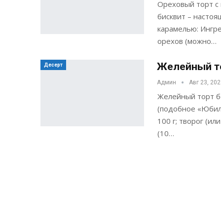
Ореховый торт с
бисквит – настоя
карамелью: Ингре
орехов (можно…
Желейный то
Десерт
Админ
Авг 23, 20
Желейный торт б
(подобное «Юбиле
100 г; творог (ил
(10…