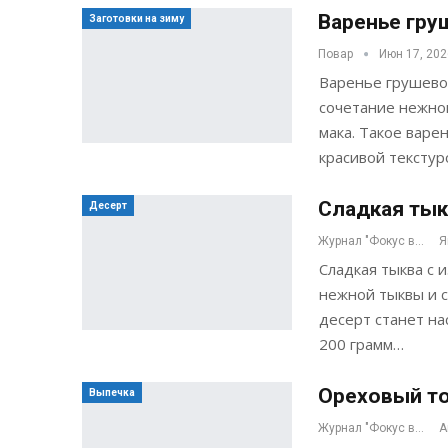
Варенье гру
Заготовки на зиму
Повар
Июн 17, 202
Варенье грушево
сочетание нежной
мака. Такое варе
красивой текстур
Сладкая тык
Десерт
Журнал "Фокус внимания"
Я
Сладкая тыква с 
нежной тыквы и с
десерт станет на
200 грамм…
Ореховый то
Выпечка
Журнал "Фокус внимания"
А