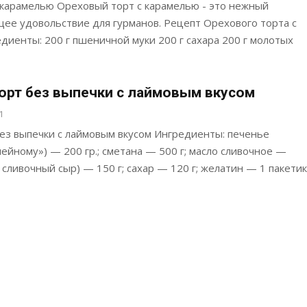
 карамелью Ореховый торт с карамелью - это нежный
щее удовольствие для гурманов. Рецепт Орехового торта с
диенты: 200 г пшеничной муки 200 г сахара 200 г молотых
рт без выпечки с лаймовым вкусом
21
ез выпечки с лаймовым вкусом Ингредиенты: печенье
йному») — 200 гр.; сметана — 500 г; масло сливочное —
и сливочный сыр) — 150 г; сахар — 120 г; желатин — 1 пакетик