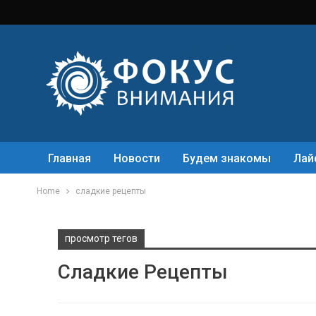
Главная
Новости
Будем знакомы
Лай
Home
сладкие рецепты
просмотр тегов
Сладкие Рецепты