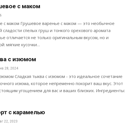
шевое с маком
6
е с маком Грушевое варенье с маком — это необычное
 сладости спелых груш и тонкого орехового аромата
нье отличается не только оригинальным вкусом, но и
ой: мягкие кусочки…
ва с изюмом
нв 28, 2024
изюмом Сладкая тыква с изюмом - это идеальное сочетание
очного изюма, которое непременно покорит ваш вкус. Этот
стоящим угощением для вас и ваших близких. Ингредиенты:
рт с карамелью
вг 22, 2023