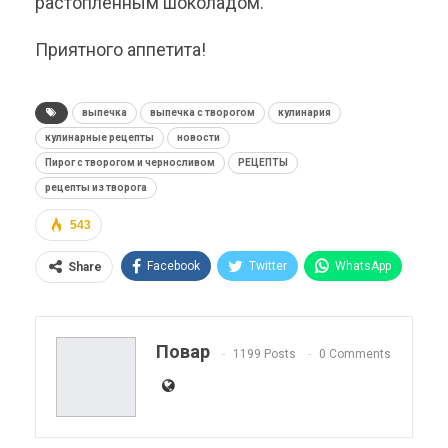
растопленным шоколадом.
Приятного аппетита!
выпечка
выпечка с творогом
кулинария
кулинарные рецепты
новости
Пирог с творогом и черносливом
РЕЦЕПТЫ
рецепты из творога
543
Facebook
Twitter
WhatsApp
Share
Pinterest
Эл. адрес
Telegram
VK
Viber
OK.ru
Повар
1199 Posts
0 Comments
ReddIt
Linkedin
Tumblr