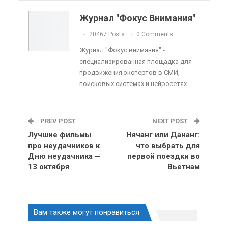
Telegram
VK
Viber
OK.ru
Журнал "Фокус Внимания"
ReddIt
Linkedin
Tumblr
20467 Posts
0 Comments
Журнал "Фокус внимания" -
специализированная площадка для
продвижения экспертов в СМИ,
поисковых системах и нейросетях.
PREV POST
NEXT POST
Лучшие фильмы
Нячанг или Дананг:
про неудачников к
что выбрать для
Дню неудачника —
первой поездки во
13 октября
Вьетнам
Вам также могут понравиться