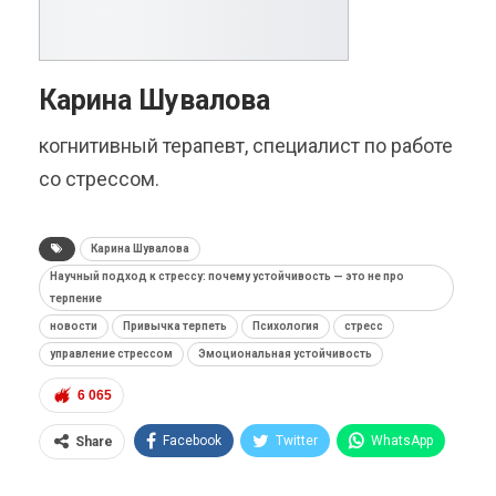
Карина Шувалова
когнитивный терапевт, специалист по работе
со стрессом.
Карина Шувалова
Научный подход к стрессу: почему устойчивость — это не про
терпение
новости
Привычка терпеть
Психология
стресс
управление стрессом
Эмоциональная устойчивость
6 065
Facebook
Twitter
WhatsApp
Share
Pinterest
Эл. адрес