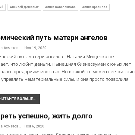
ий
Алексей Дешевых
Алина Коваленкова
Алина Кравцова
мический путь матери ангелов
Альбина Ахметова
Ноя 19, 2020
ический путь матери ангелов Наталия Мищенко не
вает, что любит деньги. Нынешняя бизнесвумен с юных лет
чалась предприимчивостью. Но в какой-то момент ее жизнью
 управлять нематериальные силы, и она просто позволила
…
ЧИТАЙТЕ БОЛЬШЕ...
реть успешно, жить долго
Альбина Ахметова
Ноя 6, 2020
ть успешно, жить долго. Болезни нужно не лечить, а