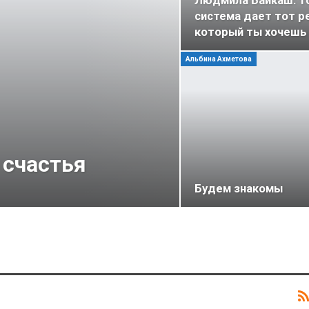
Людмила Байкаш: т
система дает тот р
который ты хочешь
Альбина Ахметова
 счастья
Будем знакомы