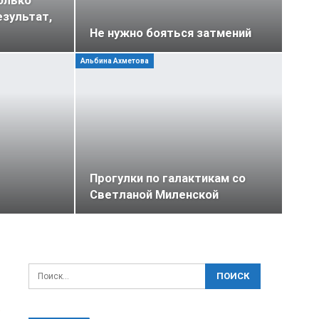
олько
езультат,
Не нужно бояться затмений
Альбина Ахметова
Прогулки по галактикам со
Светланой Миленской