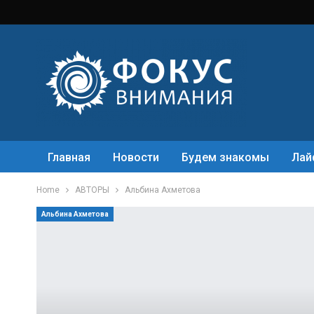
Главная
Новости
Будем знакомы
Лай
Home
АВТОРЫ
Альбина Ахметова
Альбина Ахметова