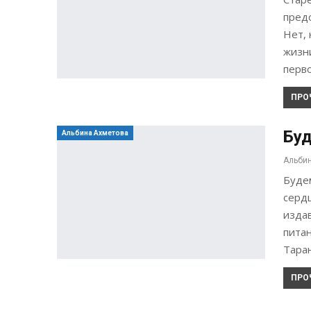
пред
Нет,
жизн
перв
ПРО
Буд
Альбина Ахметова
Будем
сердц
изда
пита
Тара
ПРО