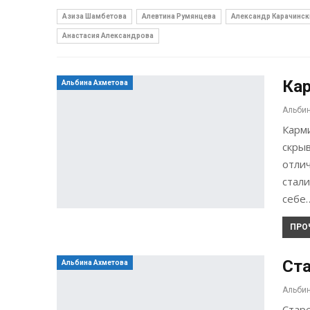
Азиза Шамбетова
Алевтина Румянцева
Александр Карачинск
Анастасия Александрова
Кар
Альбина Ахметова
Карм
скры
отли
стали
себе
ПРО
Ста
Альбина Ахметова
Старе