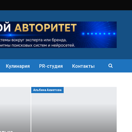
Кулинария
PR-студия
Контакты
Альбина Ахметова