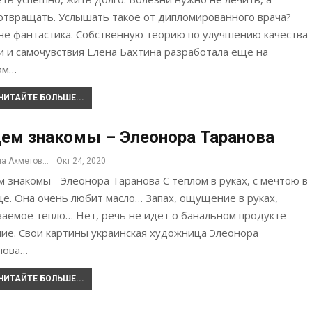
отвращать. Услышать такое от дипломированного врача?
 не фантастика. Собственную теорию по улучшению качества
и и самочувствия Елена Бахтина разработала еще на
ом…
ЧИТАЙТЕ БОЛЬШЕ...
ем знакомы – Элеонора Таранова
Альбина Ахметова
Окт 24, 2020
 знакомы - Элеонора Таранова С теплом в руках, с мечтою в
е. Она очень любит масло… Запах, ощущение в руках,
ваемое тепло… Нет, речь не идет о банальном продукте
ние. Свои картины украинская художница Элеонора
нова…
ЧИТАЙТЕ БОЛЬШЕ...