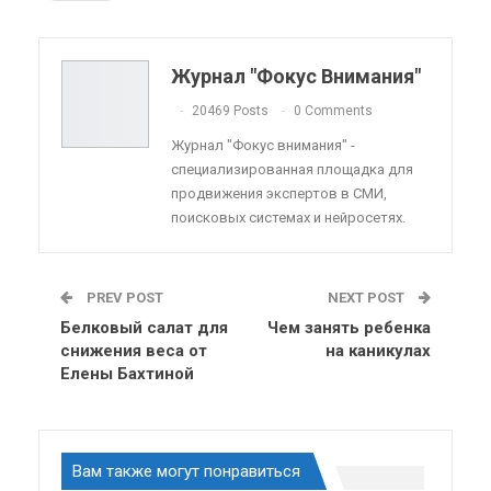
Pinterest
Эл. адрес
Telegram
VK
Viber
OK.ru
Журнал "Фокус Внимания"
ReddIt
Linkedin
Tumblr
20469 Posts
0 Comments
Журнал "Фокус внимания" -
специализированная площадка для
продвижения экспертов в СМИ,
поисковых системах и нейросетях.
PREV POST
NEXT POST
Белковый салат для
Чем занять ребенка
снижения веса от
на каникулах
Елены Бахтиной
Вам также могут понравиться