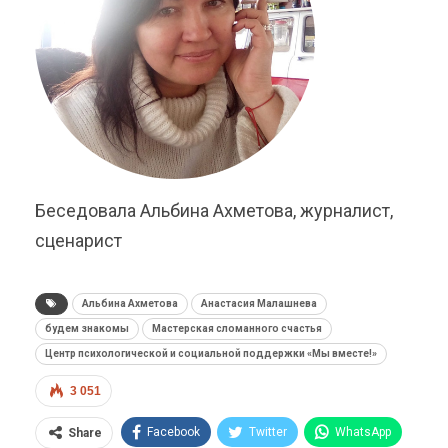
Беседовала Альбина Ахметова, журналист,
сценарист
Альбина Ахметова
Анастасия Малашнева
будем знакомы
Мастерская сломанного счастья
Центр психологической и социальной поддержки «Мы вместе!»
3 051
Facebook
Twitter
WhatsApp
Share