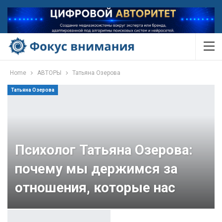
Home
АВТОРЫ
Татьяна Озерова
Татьяна Озерова
Психолог Татьяна Озерова:
почему мы держимся за
отношения, которые нас
разрушают