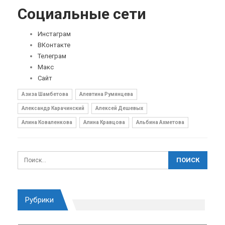
Социальные сети
Инстаграм
ВКонтакте
Телеграм
Макс
Сайт
Азиза Шамбетова
Алевтина Румянцева
Александр Карачинский
Алексей Дешевых
Алина Коваленкова
Алина Кравцова
Альбина Ахметова
Рубрики