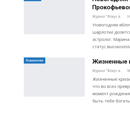
Прокофьево
Журнал "Фокус внимания"
Н
Новогодняя ябло
шарлотки делитс
астролог. Марина
статус высокооп
Жизненные к
Психология
Журнал "Фокус внимания"
М
Жизненные кризис
что во всех прев
момент рождения,
быть тебе богат