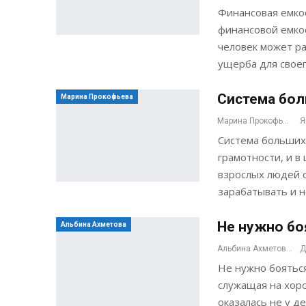
Финансовая емкос
финансовой емко
человек может ра
ущерба для свое
Система бо
Марина Прокофьева
Марина Прокофьева
Я
Система больших
грамотности, и в
взрослых людей 
зарабатывать и 
Не нужно бо
Альбина Ахметова
Альбина Ахметова
Д
Не нужно бояться
служащая на хор
оказалась не у д