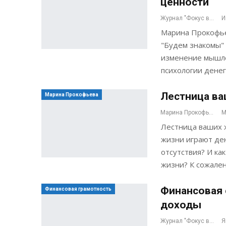
ценности
Журнал "Фокус внимания"
И
Марина Прокофье
"Будем знакомы"
изменение мышле
психологии дене
Лестница ва
Марина Прокофьева
Марина Прокофьева
М
Лестница ваших ж
жизни играют ден
отсутствия? И ка
жизни? К сожале
Финансовая 
Финансовая грамотность
доходы
Журнал "Фокус внимания"
Я