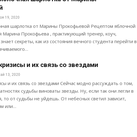
й
оя 19, 2020
чная шарлотка от Марины Прокофьевой Рецептом яблочной
я Марина Прокофьева , практикующий тренер, коуч,
 знает секреты, как из состояния вечного студента перейти в
лачиваемого…
ризисы и их связь со звездами
ай 13, 2020
ы и их связь со звездами Сейчас модно рассуждать о том,
ратностях судьбы виноваты звезды. Ну, если так они легли в
 то от судьбы не уйдешь. От небесных светил зависит,
ым или…