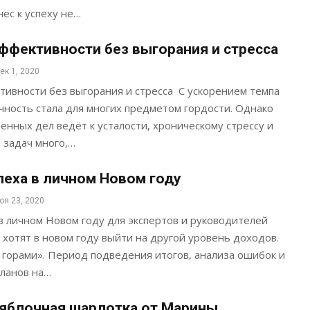
ес к успеху не…
эффективности без выгорания и стресса
ек 1, 2020
тивности без выгорания и стресса С ускорением темпа
ность стала для многих предметом гордости. Однако
нных дел ведёт к усталости, хроническому стрессу и
 задач много,…
спеха в личном Новом году
оя 23, 2020
 в личном Новом году для экспертов и руководителей
 хотят в новом году выйти на другой уровень доходов.
 горами». Период подведения итогов, анализа ошибок и
планов на…
яблочная шарлотка от Марины