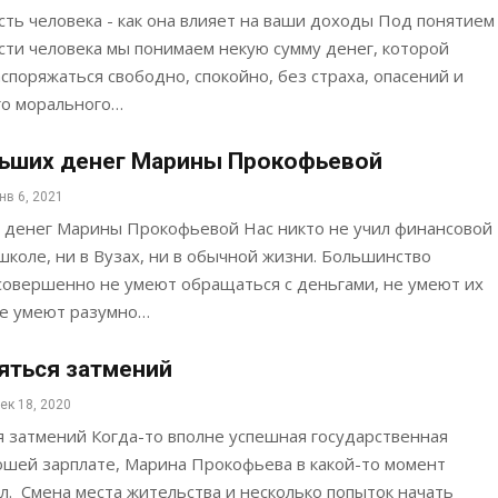
ть человека - как она влияет на ваши доходы Под понятием
сти человека мы понимаем некую сумму денег, которой
споряжаться свободно, спокойно, без страха, опасений и
го морального…
льших денег Марины Прокофьевой
нв 6, 2021
 денег Марины Прокофьевой Нас никто не учил финансовой
 школе, ни в Вузах, ни в обычной жизни. Большинство
совершенно не умеют обращаться с деньгами, не умеют их
не умеют разумно…
яться затмений
ек 18, 2020
 затмений Когда-то вполне успешная государственная
ошей зарплате, Марина Прокофьева в какой-то момент
ел. Смена места жительства и несколько попыток начать