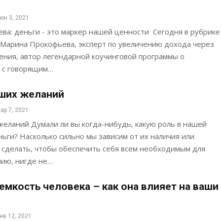
юн 3, 2021
ва: деньги - это маркер нашей ценности Сегодня в рубрике
 Марина Прокофьева, эксперт по увеличению дохода через
ния, автор легендарной коучинговой программы о
г с говорящим…
ших желаний
ар 7, 2021
еланий Думали ли вы когда-нибудь, какую роль в нашей
ьги? Насколько сильно мы зависим от их наличия или
к сделать, чтобы обеспечить себя всем необходимым для
нию, нигде не…
емкость человека – как она влияет на ваши
нв 12, 2021