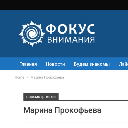
Главная
Новости
Будем знакомы
Лай
Home
Марина Прокофьева
просмотр тегов
Марина Прокофьева