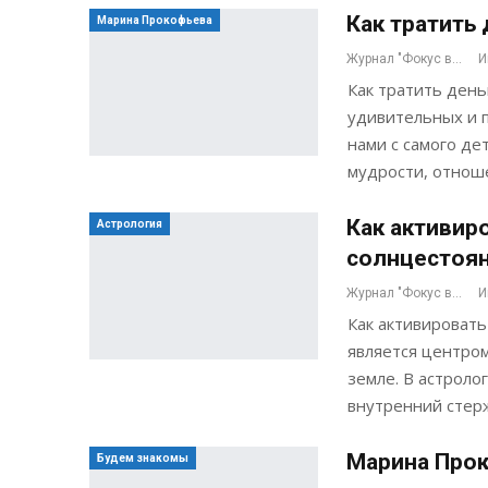
Как тратить
Марина Прокофьева
Журнал "Фокус внимания"
И
Как тратить день
удивительных и п
нами с самого дет
мудрости, отнош
Как активир
Астрология
солнцестоя
Журнал "Фокус внимания"
И
Как активировать
является центром
земле. В астроло
внутренний стер
Марина Прок
Будем знакомы