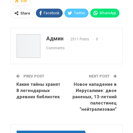
930
Facebook
Twitter
WhatsApp
Share
Pinterest
Эл. адрес
Telegram
VK
Viber
OK.ru
Админ
2511 Posts
0
ReddIt
Linkedin
Tumblr
Comments
PREV POST
NEXT POST
Какие тайны хранят
Новое нападение в
8 легендарных
Иерусалиме: двое
древних библиотек
раненых, 13-летний
палестинец
“нейтрализован”