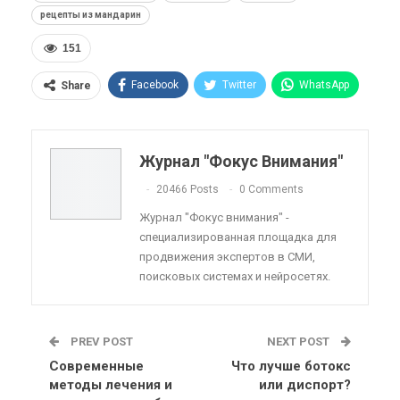
рецепты из мандарин
151
Facebook
Twitter
WhatsApp
Share
Pinterest
Эл. адрес
Telegram
VK
Viber
OK.ru
Журнал "Фокус Внимания"
ReddIt
Linkedin
Tumblr
20466 Posts
0 Comments
Журнал "Фокус внимания" -
специализированная площадка для
продвижения экспертов в СМИ,
поисковых системах и нейросетях.
PREV POST
NEXT POST
Современные
Что лучше ботокс
методы лечения и
или диспорт?