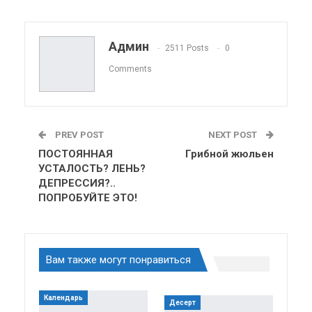
Pinterest
Эл. адрес
Telegram
VK
Viber
OK.ru
Админ
2511 Posts
0
ReddIt
Linkedin
Tumblr
Comments
PREV POST
NEXT POST
ПОСТОЯННАЯ
Грибной жюльен
УСТАЛОСТЬ? ЛЕНЬ?
ДЕПРЕССИЯ?..
ПОПРОБУЙТЕ ЭТО!
Вам также могут понравиться
Календарь
Десерт