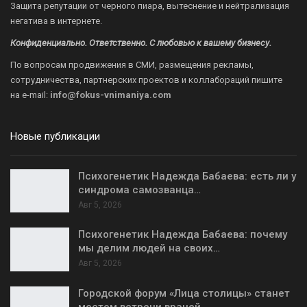
Защита репутации от черного пиара, вытеснение и нейтрализация
негатива в интернете.
Конфиденциально. Ответственно. С любовью к вашему бизнесу.
По вопросам продвижения в СМИ, размещения рекламы,
сотрудничества, партнерских проектов и коллабораций пишите
на
e-mail:
info@fokus-vnimaniya.com
Новые публикации
Психогенетик Надежда Бабаева: есть ли у
синдрома самозванца…
Авг 5, 2026
Психогенетик Надежда Бабаева: почему
мы делим людей на своих…
Авг 5, 2026
Городской форум «Лица столицы» станет
местом встречи врачей,…