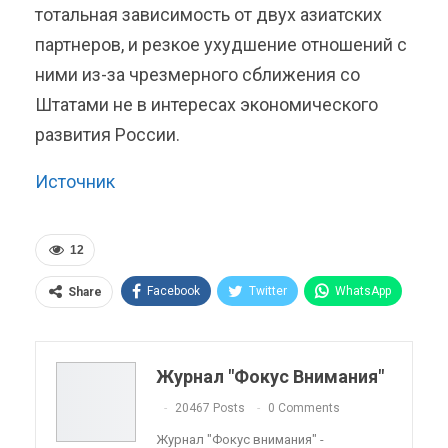
тотальная зависимость от двух азиатских
партнеров, и резкое ухудшение отношений с
ними из-за чрезмерного сближения со
Штатами не в интересах экономического
развития России.
Источник
12
Facebook
Twitter
WhatsApp
Share
Pinterest
Эл. адрес
Telegram
VK
Viber
OK.ru
Журнал "Фокус Внимания"
ReddIt
Linkedin
Tumblr
20467 Posts
0 Comments
Журнал "Фокус внимания" -