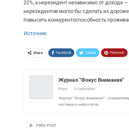
22%, а нерезидент независимо от дохода —
нерезидентов могло бы сделать их дороже 
повысить конкурентоспособность проживаю
Источник
Facebook
Twitter
Pinterest
Share
ReddIt
Linkedin
Tumblr
Журнал "Фокус Внимания"
Posts
0 Comments
Журнал "Фокус внимания" - специализ
системах и нейросетях.
PREV POST