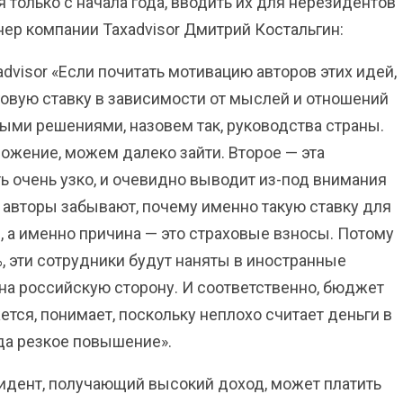
только с начала года, вводить их для нерезидентов
ер компании Taxadvisor Дмитрий Костальгин:
dvisor «Если почитать мотивацию авторов этих идей,
оговую ставку в зависимости от мыслей и отношений
ыми решениями, назовем так, руководства страны.
ожение, можем далеко зайти. Второе — эта
ь очень узко, и очевидно выводит из-под внимания
И авторы забывают, почему именно такую ставку для
 а именно причина — это страховые взносы. Потому
%, эти сотрудники будут наняты в иностранные
 на российскую сторону. И соответственно, бюджет
тся, понимает, поскольку неплохо считает деньги в
да резкое повышение».
зидент, получающий высокий доход, может платить