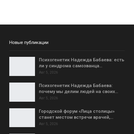
Новые публикации
Психогенетик Надежда Бабаева: есть
ли у синдрома самозванца…
Авг 5, 2026
Психогенетик Надежда Бабаева:
почему мы делим людей на своих…
Авг 5, 2026
Городской форум «Лица столицы»
станет местом встречи врачей,…
Авг 5, 2026