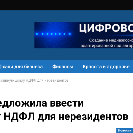
фхаки для бизнеса
Финансы
Красота и здоровье
ссивную шкалу НДФЛ для нерезидентов
едложила ввести
у НДФЛ для нерезидентов
Новости