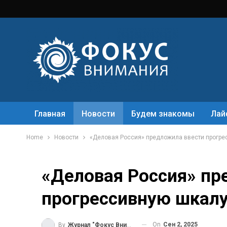
Главная
Новости
Будем знакомы
Лай
Home
Новости
«Деловая Россия» предложила ввести прогре
«Деловая Россия» пр
прогрессивную шкал
On
Сен 2, 2025
By
Журнал "Фокус Внимания"