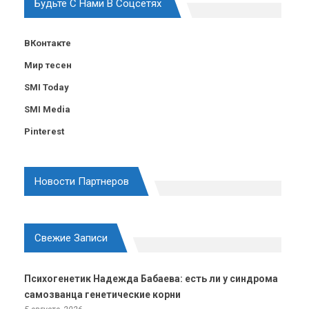
Будьте С Нами В Соцсетях
ВКонтакте
Мир тесен
SMI Today
SMI Media
Pinterest
Новости Партнеров
Свежие Записи
Психогенетик Надежда Бабаева: есть ли у синдрома
самозванца генетические корни