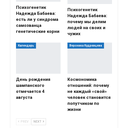
Психогенетик
Психогенетик
Надежда Бабаева:
Надежда Бабаева:
есть ли у синдрома
почему мы делим
самозванца
людей на своих и
генетические корни
чужих
Календарь
Вероника Кудрявцева
День рождения
Космономика
шампанского
отношений: почему
отмечается 4
не каждый «свой»
августа
человек становится
попутчиком по
жизни
PREV
NEXT