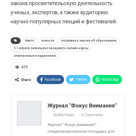
закона просветительскую деятельность
ученых, экспертов, а также аудиторию
научно-популярных лекций и фестивалей.
Авито
новости
поправки к закону об образовании
С 1 апреля запрещено продавать онлайн-курсы
электронные и аудиокниги
473
Facebook
Twitter
WhatsApp
Share
Pinterest
Эл. адрес
Telegram
VK
Viber
OK.ru
Журнал "Фокус Внимания"
ReddIt
Linkedin
Tumblr
20456 Posts
0 Comments
Журнал "Фокус внимания" -
специализированная площадка для