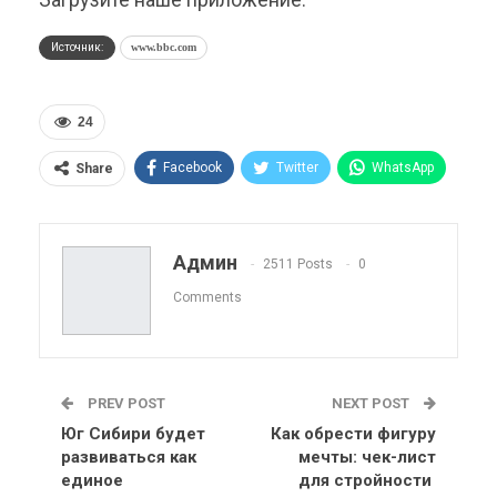
Источник:
www.bbc.com
24
Facebook
Twitter
WhatsApp
Share
Pinterest
Эл. адрес
Telegram
VK
Viber
OK.ru
Админ
2511 Posts
0
ReddIt
Linkedin
Tumblr
Comments
PREV POST
NEXT POST
Юг Сибири будет
Как обрести фигуру
развиваться как
мечты: чек-лист
единое
для стройности