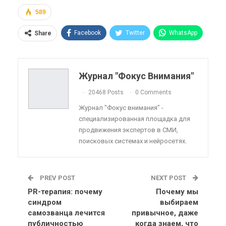
589
Facebook
Twitter
WhatsApp
Share
Pinterest
Эл. адрес
Telegram
VK
Viber
OK.ru
Журнал "Фокус Внимания"
ReddIt
Linkedin
Tumblr
20468 Posts
0 Comments
Журнал "Фокус внимания" -
специализированная площадка для
продвижения экспертов в СМИ,
поисковых системах и нейросетях.
PREV POST
NEXT POST
PR-терапия: почему
Почему мы
синдром
выбираем
самозванца лечится
привычное, даже
публичностью
когда знаем, что