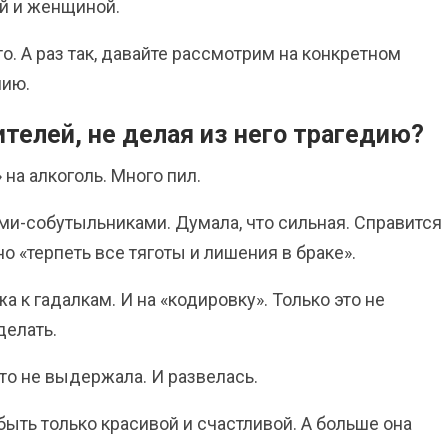
ой и женщиной.
то. А раз так, давайте рассмотрим на конкретном
нию.
ителей, не делая из него трагедию?
на алкоголь. Много пил.
ями-собутыльниками. Думала, что сильная. Справится
о «терпеть все тяготы и лишения в браке».
а к гадалкам. И на «кодировку». Только это не
делать.
что не выдержала. И развелась.
быть только красивой и счастливой. А больше она