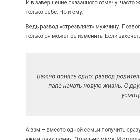
И в завершение сказанного отмечу: часто ж
только себе. Но и ему.
Ведь развод «отрезвляет» мужчину. Позволя
только он может ее изменить. Если захочет
Важно понять одно: развод родител
папе начать новую жизнь. С дру
усмот
А вам – вместо одной семьи получить сраз
уже в двух домах. Отдельно мама. И отдель