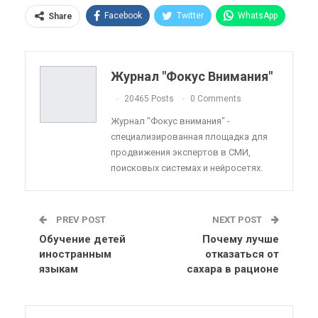
Facebook
Twitter
WhatsApp
Share
Pinterest
Эл. адрес
Telegram
VK
Viber
OK.ru
Журнал "Фокус Внимания"
ReddIt
Linkedin
Tumblr
20465 Posts
0 Comments
Журнал "Фокус внимания" -
специализированная площадка для
продвижения экспертов в СМИ,
поисковых системах и нейросетях.
PREV POST
NEXT POST
Обучение детей
Почему лучше
иностранным
отказаться от
языкам
сахара в рационе