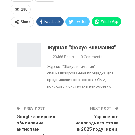
180
Facebook
Twitter
WhatsApp
Share
Pinterest
Эл. адрес
Telegram
VK
Viber
OK.ru
Журнал "Фокус Внимания"
ReddIt
Linkedin
Tumblr
20466 Posts
0 Comments
Журнал "Фокус внимания" -
специализированная площадка для
продвижения экспертов в СМИ,
поисковых системах и нейросетях.
PREV POST
NEXT POST
Google завершил
Украшение
обновление
новогоднего стола
антиспам-
в 2025 году: идеи,