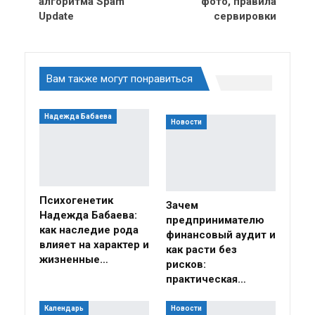
алгоритма Spam
фото, правила
Update
сервировки
Вам также могут понравиться
Надежда Бабаева
Новости
Психогенетик
Зачем
Надежда Бабаева:
предпринимателю
как наследие рода
финансовый аудит и
влияет на характер и
как расти без
жизненные…
рисков:
практическая…
Календарь
Новости