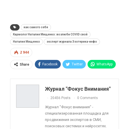
как самого себя
Кармолог Наталия Мищенко: возлюби COVID свой
Наталия Мищенко
эксперт журнала Эзотерика-инфо
2 944
Facebook
Twitter
WhatsApp
Share
Pinterest
Эл. адрес
Telegram
VK
Viber
OK.ru
Журнал "Фокус Внимания"
ReddIt
Linkedin
Tumblr
20456 Posts
0 Comments
Журнал "Фокус внимания" -
специализированная площадка для
продвижения экспертов в СМИ,
поисковых системах и нейросетях.