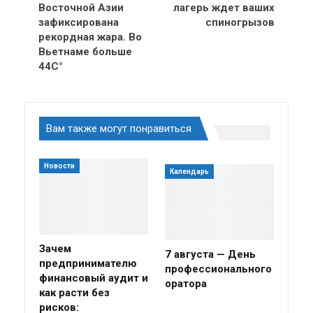
Восточной Азии
лагерь ждет ваших
зафиксирована
спиногрызов
рекордная жара. Во
Вьетнаме больше
44С°
Вам также могут понравиться
Новости
Календарь
Зачем
7 августа — День
предпринимателю
профессионального
финансовый аудит и
оратора
как расти без
рисков: