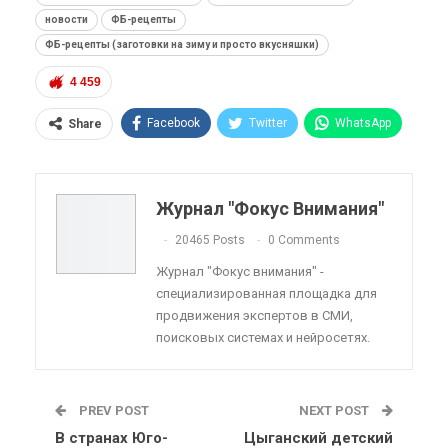
новости
ФБ-рецепты
ФБ-рецепты (заготовки на зиму и просто вкусняшки)
4 459
Facebook
Twitter
WhatsApp
Share
Pinterest
Эл. адрес
Telegram
VK
Viber
OK.ru
Журнал "Фокус Внимания"
ReddIt
Linkedin
Tumblr
20465 Posts
0 Comments
Журнал "Фокус внимания" -
специализированная площадка для
продвижения экспертов в СМИ,
поисковых системах и нейросетях.
PREV POST
NEXT POST
В странах Юго-
Цыганский детский