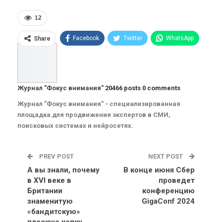
12
Facebook
Twitter
WhatsApp
Share
Pinterest
Эл. адрес
Telegram
VK
Viber
OK.ru
Журнал "Фокус внимания"
20466 posts
0 comments
ReddIt
Linkedin
Tumblr
Журнал "Фокус внимания" - специализированная
площадка для продвижения экспертов в СМИ,
поисковых системах и нейросетях.
PREV POST
NEXT POST
А вы знали, почему
В конце июня Сбер
в XVI веке в
проведет
Британии
конференцию
знаменитую
GigaConf 2024
«бандитскую»
плоскую кепку