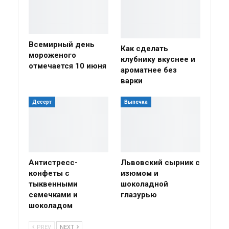
Всемирный день
Как сделать
мороженого
клубнику вкуснее и
отмечается 10 июня
ароматнее без
варки
Десерт
Выпечка
Антистресс-
Львовский сырник с
конфеты с
изюмом и
тыквенными
шоколадной
семечками и
глазурью
шоколадом
PREV
NEXT