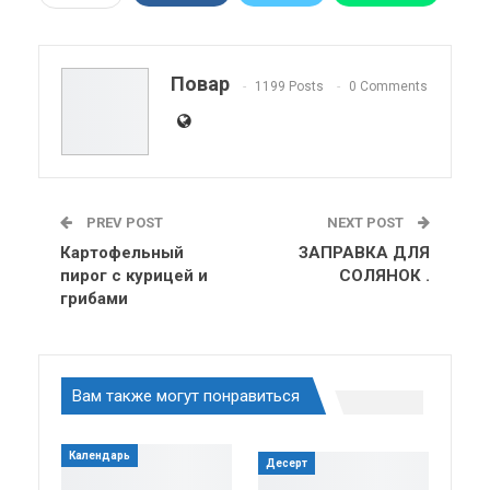
Pinterest
Эл. адрес
Telegram
VK
Viber
OK.ru
Повар
1199 Posts
0 Comments
ReddIt
Linkedin
Tumblr
PREV POST
NEXT POST
Картофельный
ЗАПРАВКА ДЛЯ
пирог с курицей и
СОЛЯНОК .
грибами
Вам также могут понравиться
Календарь
Десерт