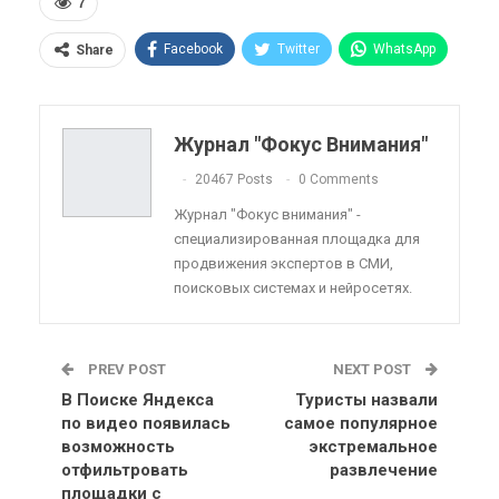
7
Facebook
Twitter
WhatsApp
Share
Pinterest
Эл. адрес
Telegram
VK
Viber
OK.ru
Журнал "Фокус Внимания"
ReddIt
Linkedin
Tumblr
20467 Posts
0 Comments
Журнал "Фокус внимания" -
специализированная площадка для
продвижения экспертов в СМИ,
поисковых системах и нейросетях.
PREV POST
NEXT POST
В Поиске Яндекса
Туристы назвали
по видео появилась
самое популярное
возможность
экстремальное
отфильтровать
развлечение
площадки с