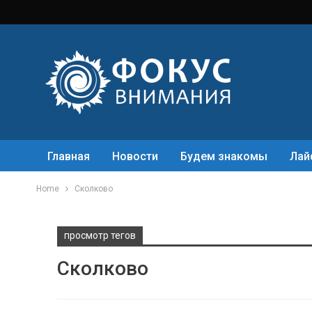
Главная
Новости
Будем знакомы
Лай
Home
Сколково
просмотр тегов
Сколково