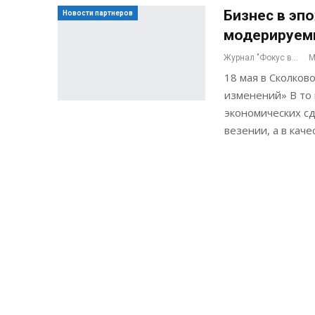
Бизнес в эпо
Новости партнеров
модерируемы
Журнал "Фокус внимания"
М
18 мая в Сколков
изменений» В то
экономических сд
везении, а в кач