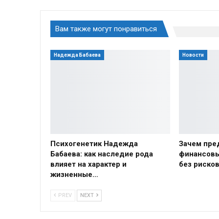
Вам также могут понравиться
Надежда Бабаева
Новости
Психогенетик Надежда
Зачем пре
Бабаева: как наследие рода
финансовы
влияет на характер и
без риско
жизненные…
PREV
NEXT