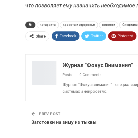
что позволяет ему назначить необходимое 
катаракта
красота и здоровье
новости
Специали
Facebook
Twitter
Pinterest
Share
ReddIt
Linkedin
Tumblr
Журнал "Фокус Внимания"
Posts
0 Comments
Журнал "Фокус внимания" - специализ
системах и нейросетях.
PREV POST
Заготовки на зиму из тыквы