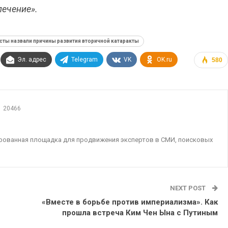
лечение».
сты назвали причины развития вторичной катаракты
Эл. адрес
Telegram
VK
OK.ru
580
20466
ированная площадка для продвижения экспертов в СМИ, поисковых
NEXT POST
«Вместе в борьбе против империализма». Как
прошла встреча Ким Чен Ына с Путиным