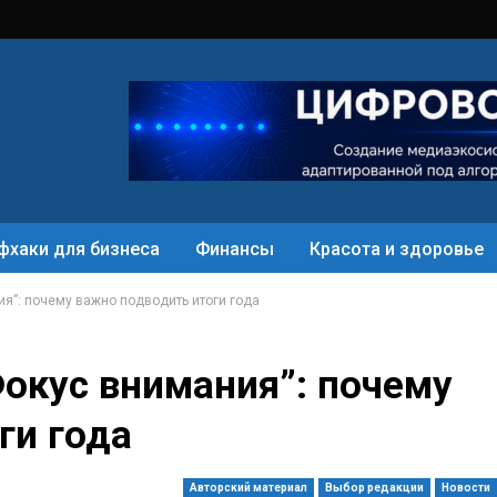
фхаки для бизнеса
Финансы
Красота и здоровье
я”: почему важно подводить итоги года
окус внимания”: почему
ги года
Авторский материал
Выбор редакции
Новости