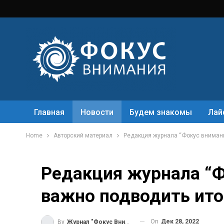
Главная
Новости
Будем знакомы
Лай
Home
Авторский материал
Редакция журнала “Фокус внимани
Редакция журнала “Ф
важно подводить ито
On
Дек 28, 2022
By
Журнал "Фокус Внимания"