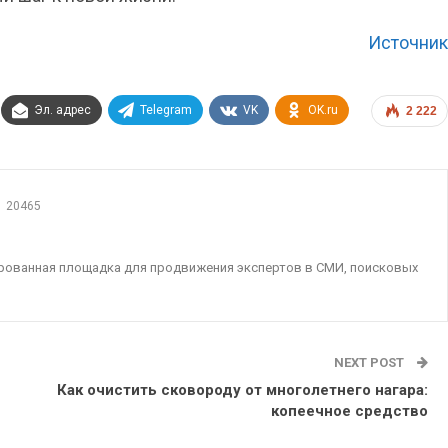
Источник
Эл. адрес
Telegram
VK
OK.ru
2 222
20465
ированная площадка для продвижения экспертов в СМИ, поисковых
NEXT POST
Как очистить сковороду от многолетнего нагара:
копеечное средство