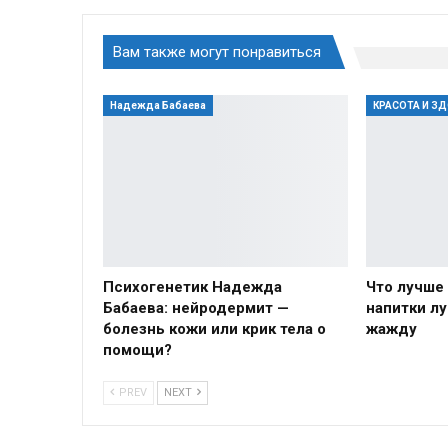
Вам также могут понравиться
Надежда Бабаева
КРАСОТА И З
Психогенетик Надежда
Что лучше 
Бабаева: нейродермит —
напитки л
болезнь кожи или крик тела о
жажду
помощи?
PREV
NEXT