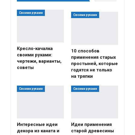
Своими руками
Своими руками
Кресло-качалка
10 способов
своими руками:
применения старых
чертежи, варианты,
простыней, которые
советы
годятся не только
на тряпки
Своими руками
Своими руками
Интересные идеи
Идеи применения
декора из каната и
старой древесины