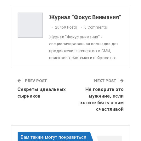
Pinterest
Эл. адрес
Telegram
VK
Viber
OK.ru
Журнал "Фокус Внимания"
ReddIt
Linkedin
Tumblr
20469 Posts
0 Comments
Журнал "Фокус внимания" -
специализированная площадка для
продвижения экспертов в СМИ,
поисковых системах и нейросетях.
PREV POST
NEXT POST
Секреты идеальных
Не говорите это
сырников
мужчине, если
хотите быть с ним
счастливой
Вам также могут понравиться