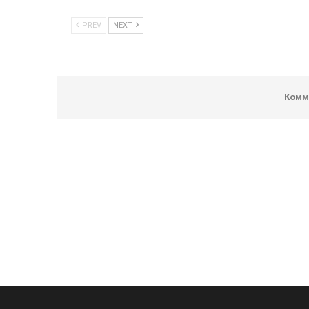
PREV
NEXT
Комм