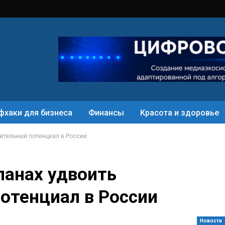
фхаки для бизнеса
Финансы
Красота и здоровье
оительный потенциал в России
ланах удвоить
отенциал в России
Новости