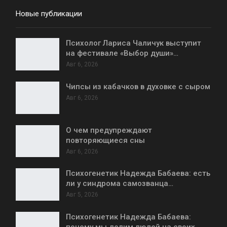
Новые публикации
Психолог Лариса Чаличук выступит
на фестивале «Выбор души»…
Авг 6, 2026
Чипсы из кабачков в духовке с сыром
Авг 6, 2026
О чем предупреждают
повторяющиеся сны
Авг 6, 2026
Психогенетик Надежда Бабаева: есть
ли у синдрома самозванца…
Авг 5, 2026
Психогенетик Надежда Бабаева:
почему мы делим людей на своих…