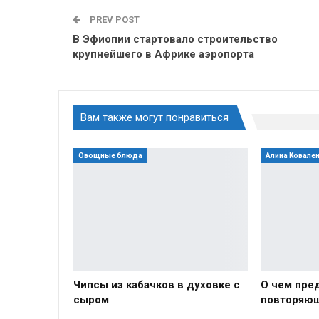
PREV POST
В Эфиопии стартовало строительство
крупнейшего в Африке аэропорта
Вам также могут понравиться
Овощные блюда
Алина Ковале
Чипсы из кабачков в духовке с
О чем пр
сыром
повторяю