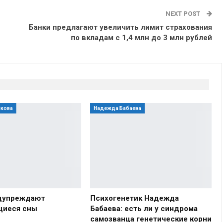
NEXT POST
Банки предлагают увеличить лимит страхования
по вкладам с 1,4 млн до 3 млн рублей
нкова
Надежда Бабаева
едупреждают
Психогенетик Надежда
щиеся сны
Бабаева: есть ли у синдрома
самозванца генетические корни