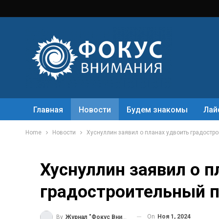
Главная
Новости
Будем знакомы
Лай
Home
Новости
Хуснуллин заявил о планах удвоить градостр
Хуснуллин заявил о п
градостроительный п
On
Ноя 1, 2024
By
Журнал "Фокус Внимания"