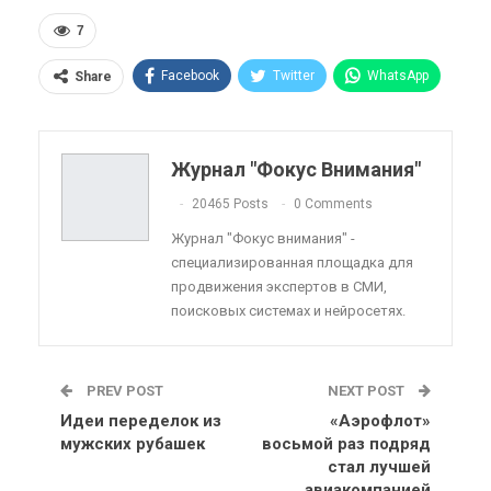
7
Facebook
Twitter
WhatsApp
Share
Pinterest
Эл. адрес
Telegram
VK
Viber
OK.ru
Журнал "Фокус Внимания"
ReddIt
Linkedin
Tumblr
20465 Posts
0 Comments
Журнал "Фокус внимания" -
специализированная площадка для
продвижения экспертов в СМИ,
поисковых системах и нейросетях.
PREV POST
NEXT POST
Идеи переделок из
«Аэрофлот»
мужских рубашек
восьмой раз подряд
стал лучшей
авиакомпанией