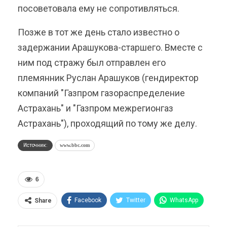
посоветовала ему не сопротивляться.
Позже в тот же день стало известно о
задержании Арашукова-старшего. Вместе с
ним под стражу был отправлен его
племянник Руслан Арашуков (гендиректор
компаний "Газпром газораспределение
Астрахань" и "Газпром межрегионгаз
Астрахань"), проходящий по тому же делу.
Источник:
www.bbc.com
6
Facebook
Twitter
WhatsApp
Share
Pinterest
Эл. адрес