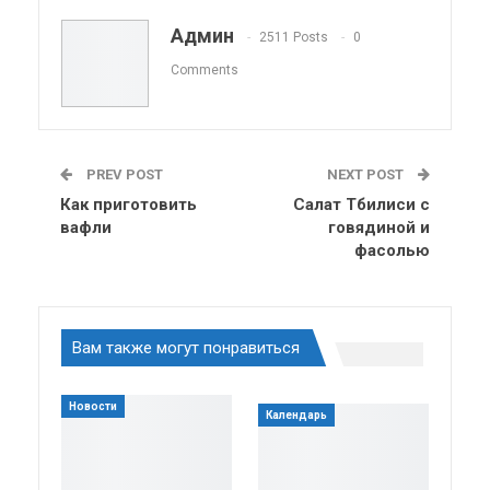
Telegram
VK
Viber
OK.ru
Админ
2511 Posts
0
ReddIt
Linkedin
Tumblr
Comments
PREV POST
NEXT POST
Как приготовить
Салат Тбилиси с
вафли
говядиной и
фасолью
Вам также могут понравиться
Новости
Календарь