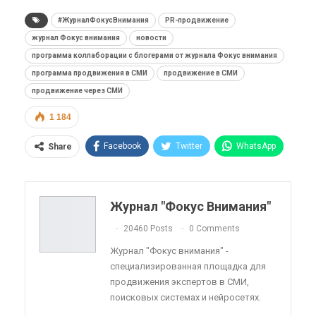
#ЖурналФокусВнимания
PR-продвижение
журнал Фокус внимания
новости
программа коллаборации с блогерами от журнала Фокус внимания
программа продвижения в СМИ
продвижение в СМИ
продвижение через СМИ
1 184
Facebook
Twitter
WhatsApp
Share
Pinterest
Эл. адрес
Telegram
VK
Viber
OK.ru
Журнал "Фокус Внимания"
ReddIt
Linkedin
Tumblr
20460 Posts
0 Comments
Журнал "Фокус внимания" -
специализированная площадка для
продвижения экспертов в СМИ,
поисковых системах и нейросетях.