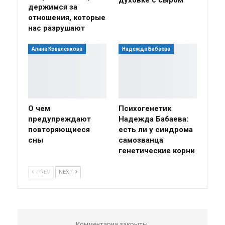
духовке с сыром
держимся за
отношения, которые
нас разрушают
Алина Коваленкова
Надежда Бабаева
О чем
Психогенетик
предупреждают
Надежда Бабаева:
повторяющиеся
есть ли у синдрома
сны
самозванца
генетические корни
PREV
NEXT
Комментарии закрыты.