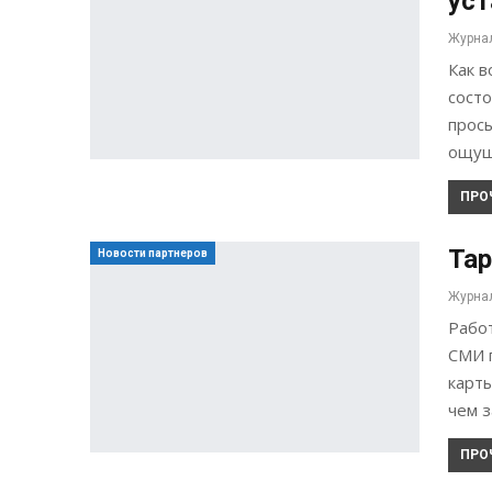
уст
Как 
состо
просы
ощущ
ПРО
Тар
Новости партнеров
Работ
СМИ п
карты
чем 
ПРО