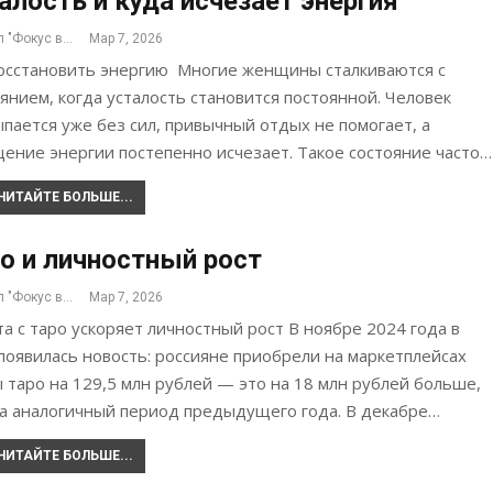
алость и куда исчезает энергия
Журнал "Фокус внимания"
Мар 7, 2026
восстановить энергию Многие женщины сталкиваются с
янием, когда усталость становится постоянной. Человек
пается уже без сил, привычный отдых не помогает, а
ение энергии постепенно исчезает. Такое состояние часто…
ЧИТАЙТЕ БОЛЬШЕ...
о и личностный рост
Журнал "Фокус внимания"
Мар 7, 2026
а с таро ускоряет личностный рост В ноябре 2024 года в
оявилась новость: россияне приобрели на маркетплейсах
 таро на 129,5 млн рублей — это на 18 млн рублей больше,
за аналогичный период предыдущего года. В декабре…
ЧИТАЙТЕ БОЛЬШЕ...