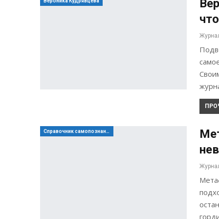
Вер
Вероника Кудрявцева
что
Подво
самое
Свои
журн
ПРО
Мет
Справочник самопознания
не
Мета
подх
остан
горд