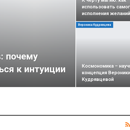
К черту магию: как
использовать самог
исполнения желаний
Вероника Кудрявцева
: почему
Космономика – науч
ься к интуиции
концепция Вероник
Кудрявцевой