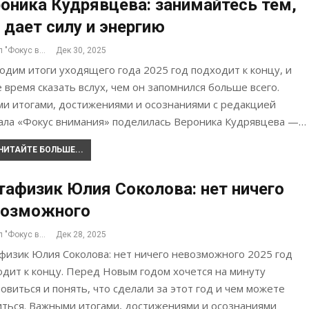
оника Кудрявцева: занимайтесь тем,
 дает силу и энергию
Журнал "Фокус внимания"
Дек 30, 2025
дим итоги уходящего года 2025 год подходит к концу, и
 время сказать вслух, чем он запомнился больше всего.
ми итогами, достижениями и осознаниями с редакцией
ала «Фокус внимания» поделилась Вероника Кудрявцева —…
ЧИТАЙТЕ БОЛЬШЕ...
афизик Юлия Соколова: нет ничего
возможного
Журнал "Фокус внимания"
Дек 28, 2025
физик Юлия Соколова: нет ничего невозможного 2025 год
одит к концу. Перед Новым годом хочется на минуту
овиться и понять, что сделали за этот год и чем можете
иться. Важными итогами, достижениями и осознаниями