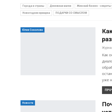
Города и страны
Денежная магия
Женский бизнес - секреты 
Новогодняя ярмарка
ПОДАРКИ СО СМЫСЛОМ
Как
Юлия Соколова
раз
Как 
диало
обраб
остан
уже 
ПРО
Поч
Новости