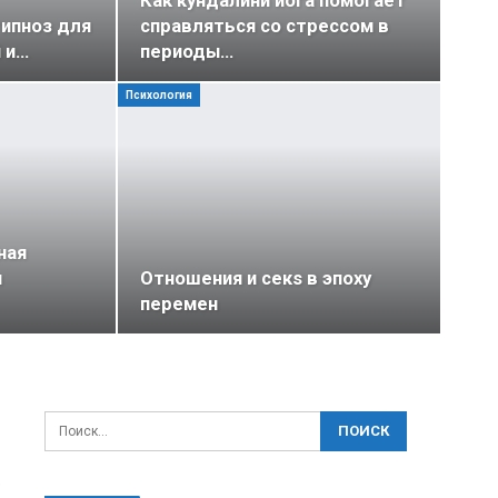
Как кундалини йога помогает
ипноз для
справляться со стрессом в
 и…
периоды…
Психология
ная
и
Отношения и секs в эпоху
перемен