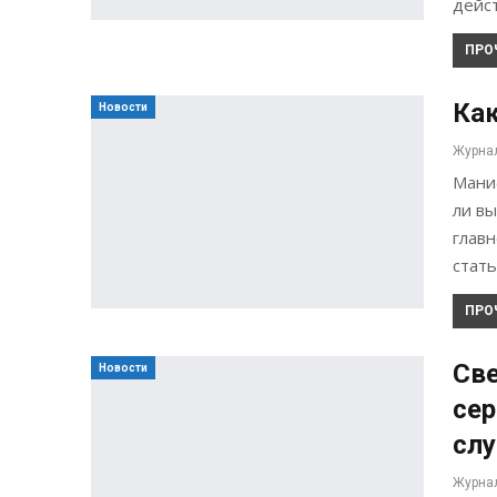
дейс
ПРО
Как
Новости
Мани
ли вы
главн
стат
ПРО
Све
Новости
сер
слу