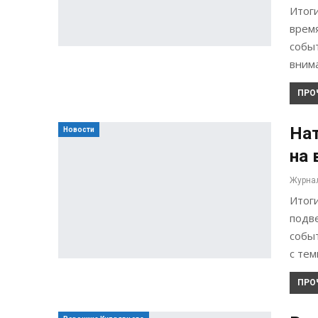
Итог
время
собы
вним
ПРО
Нат
Новости
на 
Итог
подве
событ
с тем
ПРО