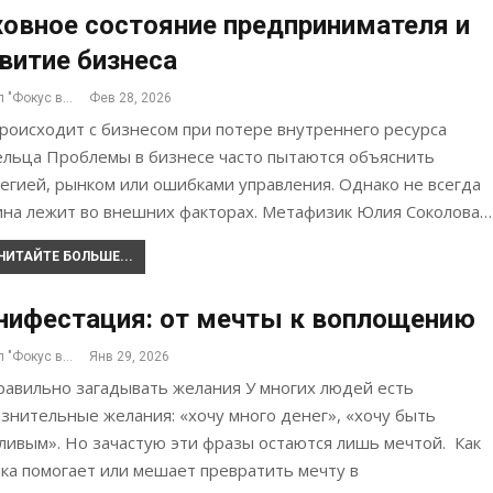
овное состояние предпринимателя и
витие бизнеса
Журнал "Фокус внимания"
Фев 28, 2026
роисходит с бизнесом при потере внутреннего ресурса
ельца Проблемы в бизнесе часто пытаются объяснить
егией, рынком или ошибками управления. Однако не всегда
ина лежит во внешних факторах. Метафизик Юлия Соколова…
ЧИТАЙТЕ БОЛЬШЕ...
нифестация: от мечты к воплощению
Журнал "Фокус внимания"
Янв 29, 2026
равильно загадывать желания У многих людей есть
знительные желания: «хочу много денег», «хочу быть
ливым». Но зачастую эти фразы остаются лишь мечтой. Как
ка помогает или мешает превратить мечту в