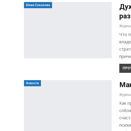
Дух
Юлия Соколова
раз
Что п
влад
страт
прич
ПРО
Ма
Новости
Как п
собла
счаст
психи