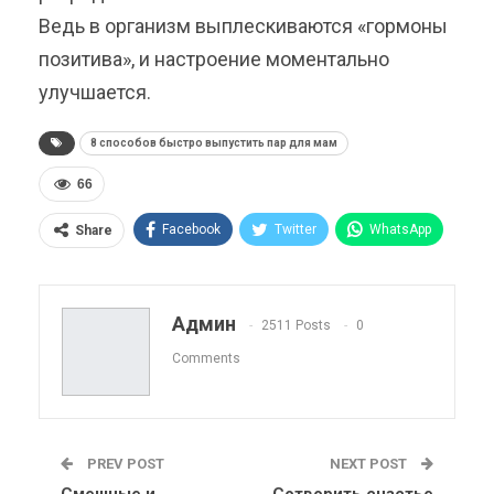
Ведь в организм выплескиваются «гормоны
позитива», и настроение моментально
улучшается.
8 способов быстро выпустить пар для мам
66
Facebook
Twitter
WhatsApp
Share
Pinterest
Эл. адрес
Telegram
VK
Viber
OK.ru
Админ
2511 Posts
0
ReddIt
Linkedin
Tumblr
Comments
PREV POST
NEXT POST