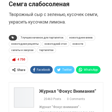
Семга слабосоленая
Творожный сыр с зеленью, кусочек семги,
украсить кусочком лимона.
7 лучших начинок для тарталеток
новогоднее меню
новогодние рецепты
новогодний стол
новости
салаты и закуски
тарталетки
4 750
Facebook
Twitter
WhatsApp
Share
Pinterest
Эл. адрес
Telegram
VK
Viber
OK.ru
Журнал "Фокус Внимания"
ReddIt
Linkedin
Tumblr
20463 Posts
0 Comments
Журнал "Фокус внимания" -