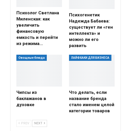
Психолог Светлана
Психогенетик
Миленская: как
Надежда Бабаева:
увеличить
существует ли «ген
финансовую
интеллекта» и
емкость и перейти
можно ли его
из режима…
развить
Овощные блюда
ЛАЙФХАКИ ДЛЯ БИЗНЕСА
Чипсы из
Что делать, если
баклажанов в
название бренда
духовке
стало именем целой
категории товаров
PREV
NEXT