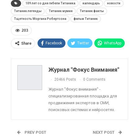
109 лет со дня гибели Титаника
календарь
новости
Титаник легенды
Титаник мумия
Титаник факты
Тщетность Моргана Робертсона
фильм Титаник
203
Facebook
Twitter
WhatsApp
Share
Pinterest
Эл. адрес
Telegram
VK
Viber
OK.ru
Журнал "Фокус Внимания"
ReddIt
Linkedin
Tumblr
20466 Posts
0 Comments
Журнал "Фокус внимания" -
специализированная площадка для
продвижения экспертов в СМИ,
поисковых системах и нейросетях.
PREV POST
NEXT POST