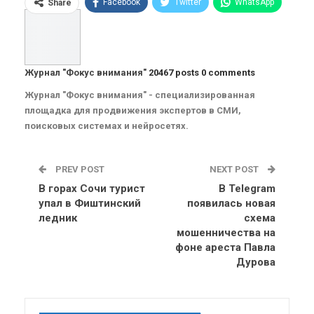
Facebook
Twitter
WhatsApp
Share
Pinterest
Эл. адрес
Telegram
VK
Viber
OK.ru
Журнал "Фокус внимания"
20467 posts
0 comments
ReddIt
Linkedin
Tumblr
Журнал "Фокус внимания" - специализированная
площадка для продвижения экспертов в СМИ,
поисковых системах и нейросетях.
PREV POST
NEXT POST
В горах Сочи турист
В Telegram
упал в Фиштинский
появилась новая
ледник
схема
мошенничества на
фоне ареста Павла
Дурова