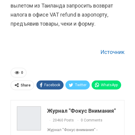
вылетом из Таиланда запросить возврат
налога в офисе VAT refund в аэропорту,
предъявив товары, чеки и форму.
Источник
0
Facebook
Twitter
WhatsApp
Share
Pinterest
Эл. адрес
Telegram
VK
Viber
OK.ru
Журнал "Фокус Внимания"
ReddIt
Linkedin
Tumblr
20460 Posts
0 Comments
Журнал "Фокус внимания" -