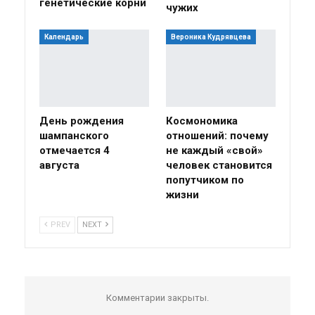
генетические корни
чужих
Календарь
Вероника Кудрявцева
День рождения
Космономика
шампанского
отношений: почему
отмечается 4
не каждый «свой»
августа
человек становится
попутчиком по
жизни
PREV
NEXT
Комментарии закрыты.