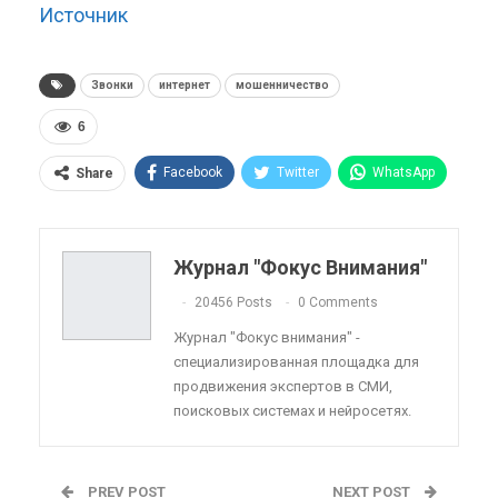
Источник
Звонки
интернет
мошенничество
6
Facebook
Twitter
WhatsApp
Share
Pinterest
Эл. адрес
Telegram
VK
Viber
OK.ru
Журнал "Фокус Внимания"
ReddIt
Linkedin
Tumblr
20456 Posts
0 Comments
Журнал "Фокус внимания" -
специализированная площадка для
продвижения экспертов в СМИ,
поисковых системах и нейросетях.
PREV POST
NEXT POST