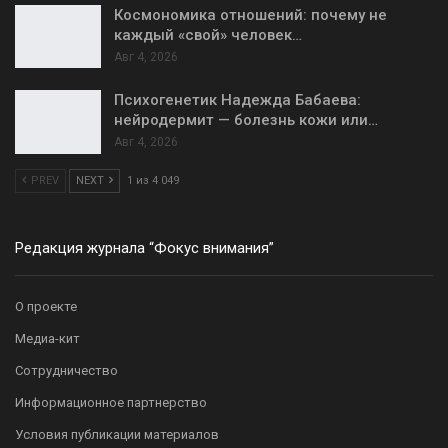
Космономика отношений: почему не
каждый «свой» человек…
Авг 4, 2026
Психогенетик Надежда Бабаева:
нейродермит — болезнь кожи или…
Авг 4, 2026
PREV
NEXT
1 из 4 049
Редакция журнала “Фокус внимания”
О проекте
Медиа-кит
Сотрудничество
Информационное партнерство
Условия публикации материалов