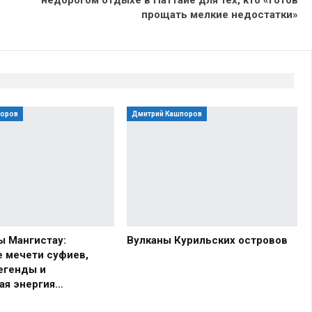
прощать мелкие недостатки»
поров
Дмитрий Кашпоров
ы Мангистау:
Вулканы Курильских островов
 мечети суфиев,
егенды и
ая энергия…