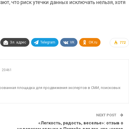
т, что риск утечки данных исключать нельзя, хотя
Эл. адрес
Telegram
VK
OK.ru
772
20461
ированная площадка для продвижения экспертов в СМИ, поисковых
NEXT POST
«Легкость, радость, веселье»: отзыв о
недорогом отдыхе в Паттайе для тех, кто «готов