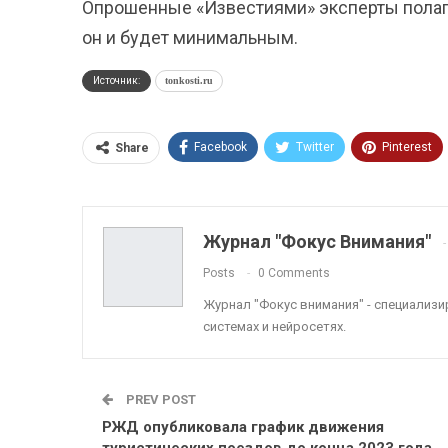
Опрошенные «Известиями» эксперты полагаю
он и будет минимальным.
Источник:
tonkosti.ru
Facebook
Twitter
Pinterest
Share
ReddIt
Linkedin
Tumblr
Журнал "Фокус Внимания"
Posts
0 Comments
Журнал "Фокус внимания" - специализ
системах и нейросетях.
PREV POST
РЖД опубликовала график движения
туристических поездов до конца 2023 года