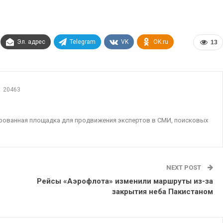
Эл. адрес
Telegram
VK
OK.ru
13
20463
ированная площадка для продвижения экспертов в СМИ, поисковых
NEXT POST
Рейсы «Аэрофлота» изменили маршруты из-за
закрытия неба Пакистаном