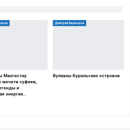
поров
Дмитрий Кашпоров
ы Мангистау:
Вулканы Курильских островов
 мечети суфиев,
егенды и
ая энергия…