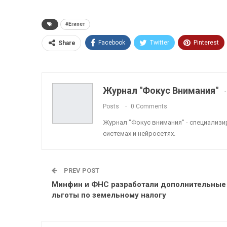
#Египет
Facebook
Twitter
Pinterest
Share
ReddIt
Linkedin
Tumblr
Журнал "Фокус Внимания"
Posts
0 Comments
Журнал "Фокус внимания" - специализ
системах и нейросетях.
PREV POST
Минфин и ФНС разработали дополнительные
льготы по земельному налогу