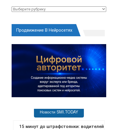
Рубрики
Продвижение В Нейросетях