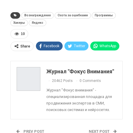
Вознаграждения
Охота за ошибками
Программы
Хакеры
Яндекс
10
Facebook
Twitter
WhatsApp
Share
Pinterest
Эл. адрес
Telegram
VK
Viber
OK.ru
Журнал "Фокус Внимания"
ReddIt
Linkedin
Tumblr
20462 Posts
0 Comments
Журнал "Фокус внимания" -
специализированная площадка для
продвижения экспертов в СМИ,
поисковых системах и нейросетях.
PREV POST
NEXT POST