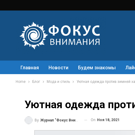
Главная
Новости
Будем знакомы
Лай
Home
Блог
Мода и стиль
Уютная одежда против зимней х
Уютная одежда прот
On
Ноя 18, 2021
By
Журнал "Фокус Внимания"