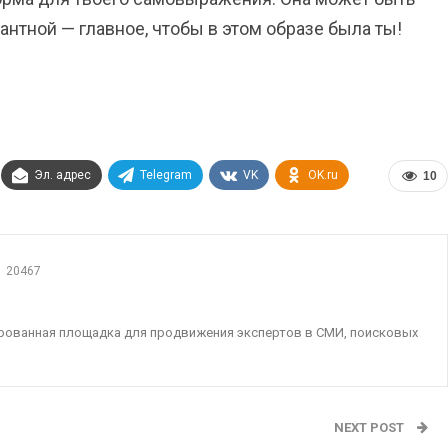
антной — главное, чтобы в этом образе была ты!
Эл. адрес
Telegram
VK
OK.ru
10
20467
ированная площадка для продвижения экспертов в СМИ, поисковых
NEXT POST