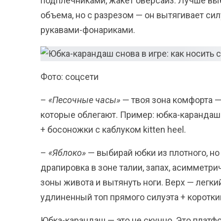
подплечниками, жакет оверсайз. Лучше вы
объема, но с разрезом — он вытягивает сил
рукавами-фонариками.
Фото: соцсети
–
«Песочные часы»
— твоя зона комфорта — 
которые облегают. Пример: юбка-карандаш
+ босоножки с каблуком kitten heel.
–
«Яблоко»
— выбирай юбки из плотного, но
драпировка в зоне талии, запах, асимметри
зоны живота и вытянуть ноги. Верх — легки
удлиненный топ прямого силуэта + коротки
Юбка-карандаш — это не скучно. Это плат