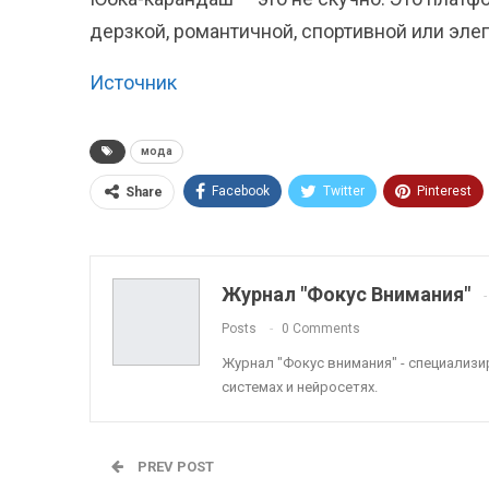
дерзкой, романтичной, спортивной или элег
Источник
мода
Facebook
Twitter
Pinterest
Share
ReddIt
Linkedin
Tumblr
Журнал "Фокус Внимания"
Posts
0 Comments
Журнал "Фокус внимания" - специализ
системах и нейросетях.
PREV POST