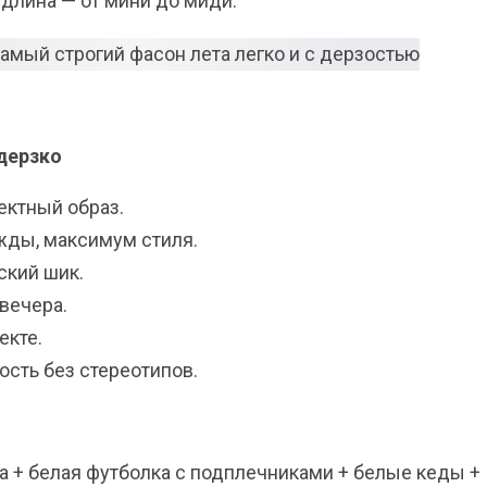
 длина — от мини до миди.
дерзко
ектный образ.
жды, максимум стиля.
ский шик.
вечера.
екте.
ость без стереотипов.
а + белая футболка с подплечниками + белые кеды +