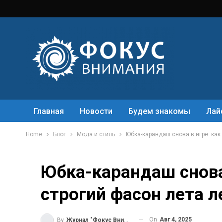
Главная
Новости
Будем знакомы
Лай
Home
Блог
Мода и стиль
Юбка-карандаш снова в игре: как
Юбка-карандаш снова
строгий фасон лета л
On
Авг 4, 2025
By
Журнал "Фокус Внимания"