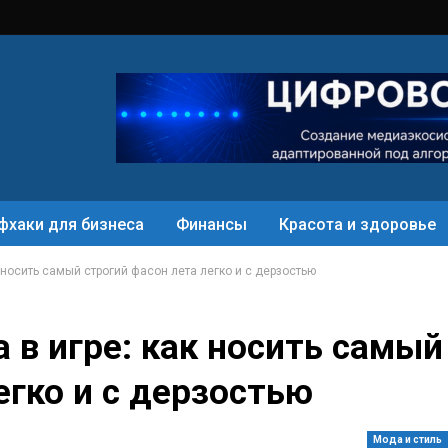
фхаки для бизнеса
Финансы
Красота и здоровье
 носить самый строгий фасон лета легко и с дерзостью
 в игре: как носить самый
егко и с дерзостью
Мода и стиль