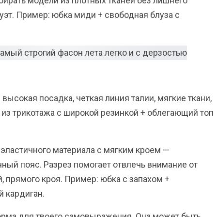
бирать модели из плотных тканей без лишнего
уэт. Пример: юбка миди + свободная блуза с
высокая посадка, четкая линия талии, мягкие ткани,
 из трикотажа с широкой резинкой + облегающий топ
 эластичного материала с мягким кроем —
чный пояс. Разрез помогает отвлечь внимание от
й, прямого кроя. Пример: юбка с запахом +
й кардиган.
форма для твоего самовыражения. Она может быть