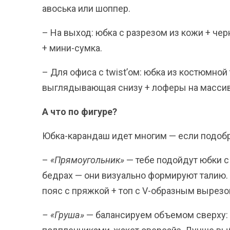
авоська или шоппер.
– На выход: юбка с разрезом из кожи + че
+ мини-сумка.
– Для офиса с twist’ом: юбка из костюмной
выглядывающая снизу + лоферы на масси
А что по фигуре?
Юбка-карандаш идет многим — если подобр
–
«Прямоугольник»
— тебе подойдут юбки с
бедрах — они визуально формируют талию.
пояс с пряжкой + топ с V-образным вырезо
– «Груша»
— балансируем объемом сверху: 