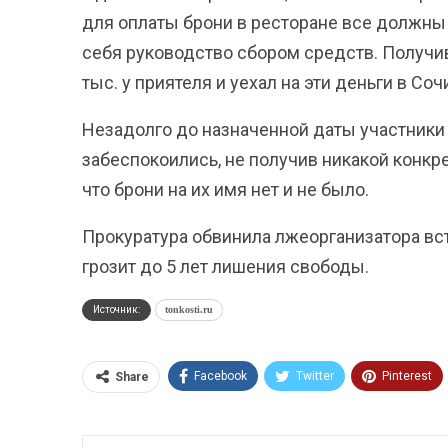
для оплаты брони в ресторане все должны 
себя руководство сбором средств. Получив
тыс. у приятеля и уехал на эти деньги в Со
Незадолго до назначенной даты участники 
забеспокоились, не получив никакой конкр
что брони на их имя нет и не было.
Прокуратура обвинила лжеорганизатора вс
грозит до 5 лет лишения свободы.
Источник:
tonkosti.ru
Facebook
Twitter
Pinterest
Share
ReddIt
Linkedin
Tumblr