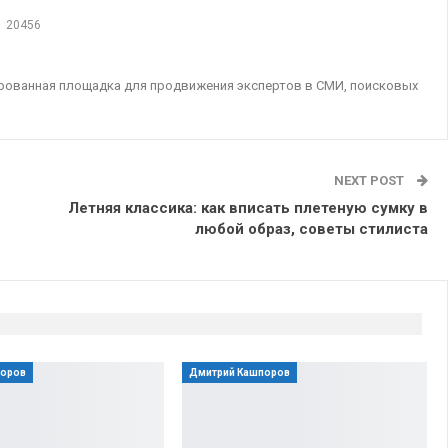
20456
ированная площадка для продвижения экспертов в СМИ, поисковых
NEXT POST
Летняя классика: как вписать плетеную сумку в
любой образ, советы стилиста
поров
Дмитрий Кашпоров