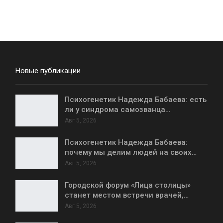
Новые публикации
Психогенетик Надежда Бабаева: есть
ли у синдрома самозванца…
Авг 5, 2026
Психогенетик Надежда Бабаева:
почему мы делим людей на своих…
Авг 5, 2026
Городской форум «Лица столицы»
станет местом встречи врачей,…
Авг 5, 2026