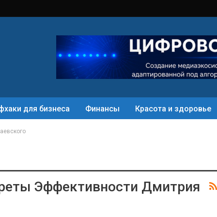
фхаки для бизнеса
Финансы
Красота и здоровье
Раевского
креты Эффективности Дмитрия