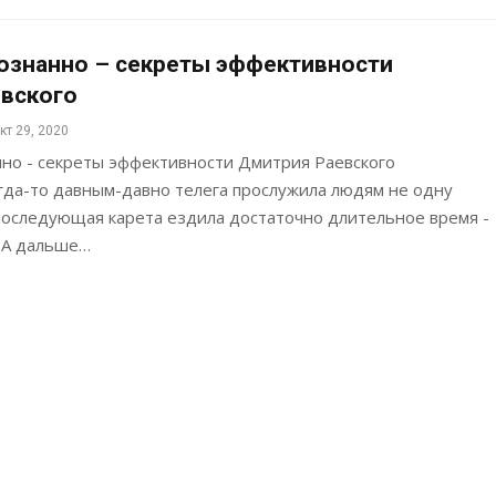
ознанно – секреты эффективности
вского
кт 29, 2020
нно - секреты эффективности Дмитрия Раевского
гда-то давным-давно телега прослужила людям не одну
 последующая карета ездила достаточно длительное время -
. А дальше…