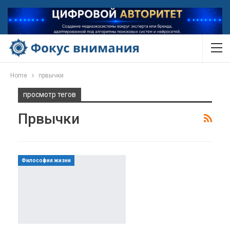
Home
првычки
просмотр тегов
Првычки
Философия жизни