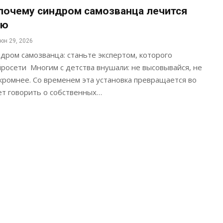
 почему синдром самозванца лечится
ью
юн 29, 2026
ром самозванца: станьте экспертом, которого
росети Многим с детства внушали: не высовывайся, не
скромнее. Со временем эта установка превращается во
ет говорить о собственных…