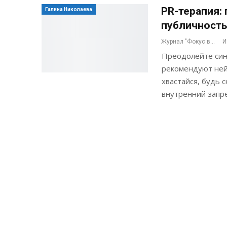
PR-терапия:
Галина Николаева
публичност
Журнал "Фокус внимания"
И
Преодолейте синд
рекомендуют ней
хвастайся, будь 
внутренний запр