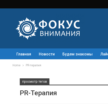
Главная
Новости
Будем знакомы
Лай
Home
PR-терапия
просмотр тегов
PR-Терапия