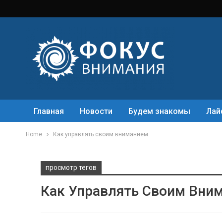
Главная
Новости
Будем знакомы
Лай
Home
Как управлять своим вниманием
просмотр тегов
Как Управлять Своим Вни