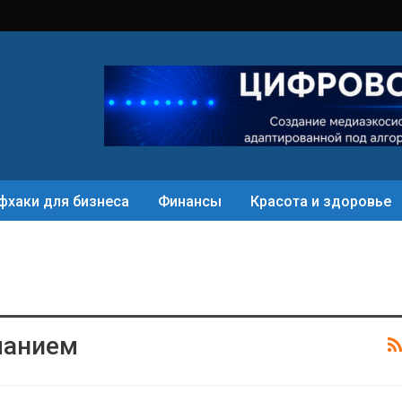
фхаки для бизнеса
Финансы
Красота и здоровье
манием