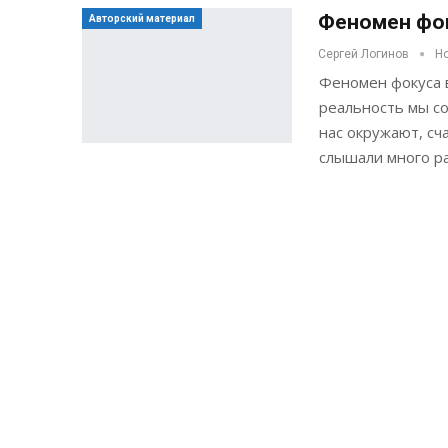
Феномен фо
Авторский материал
Сергей Логинов
Но
Феномен фокуса 
реальность мы со
нас окружают, сч
слышали много ра