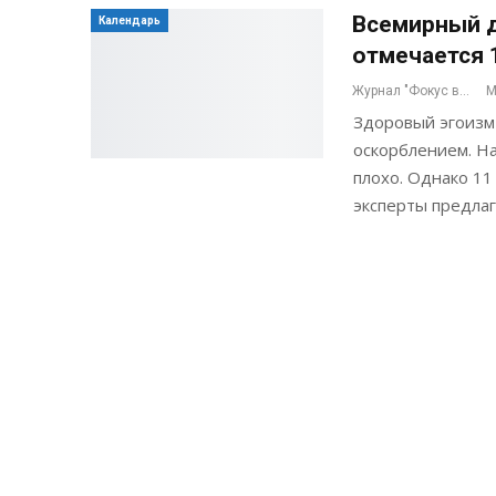
Всемирный д
Календарь
отмечается 
Журнал "Фокус внимания"
М
Здоровый эгоизм 
оскорблением. На
плохо. Однако 11
эксперты предла