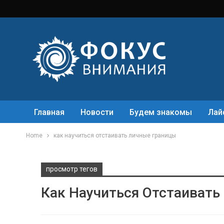
Главная
Новости
Будем знакомы
Лай
Home
как научиться отстаивать личные границы
просмотр тегов
Как Научиться Отстаивать